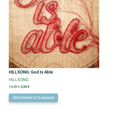
HILLSONG: God Is Able
HILLSONG
Original
Η
13,80
€
2,00
€
price
τρέχουσα
ΠΡΟΣΘΗΚΗ ΣΤΟ ΚΑΛΑΘΙ
was:
τιμή
13,80 €.
είναι:
2,00 €.