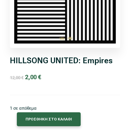
HILLSONG UNITED: Empires
Original
Η
2,00
€
12,00
€
price
τρέχουσα
was:
τιμή
12,00 €.
είναι:
2,00 €.
1 σε απόθεμα
ΠΡΟΣΘΗΚΗ ΣΤΟ ΚΑΛΑΘΙ
HILLSONG