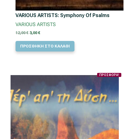
VARIOUS ARTISTS: Symphony Of Psalms
VARIOUS ARTISTS
Original
Η
12,00
€
3,00
€
price
τρέχουσα
ΠΡΟΣΘΗΚΗ ΣΤΟ ΚΑΛΑΘΙ
was:
τιμή
12,00 €.
είναι:
3,00 €.
ΠΡΟΣΦΟΡΑ!