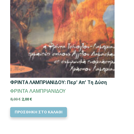
ΦΡΙΝΤΑ ΛΑΜΠΡΙΑΝΙΔΟΥ: Περ’ Απ’ Τη Δύση
ΦΡΙΝΤΑ ΛΑΜΠΡΙΑΝΙΔΟΥ
Original
Η
8,00
€
2,00
€
price
τρέχουσα
ΠΡΟΣΘΗΚΗ ΣΤΟ ΚΑΛΑΘΙ
was:
τιμή
8,00 €.
είναι:
2,00 €.