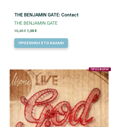
THE BENJAMIN GATE: Contact
THE BENJAMIN GATE
Original
Η
15,60
€
1,00
€
price
τρέχουσα
ΠΡΟΣΘΗΚΗ ΣΤΟ ΚΑΛΑΘΙ
was:
τιμή
15,60 €.
είναι:
1,00 €.
ΠΡΟΣΦΟΡΑ!