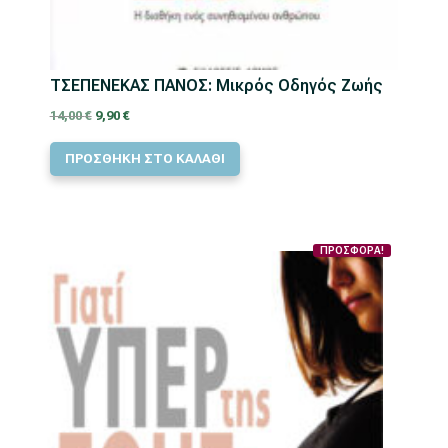
ΤΣΕΠΕΝΕΚΑΣ ΠΑΝΟΣ: Μικρός Οδηγός Ζωής
Original
Η
14,00
€
9,90
€
price
τρέχουσα
ΠΡΟΣΘΗΚΗ ΣΤΟ ΚΑΛΑΘΙ
was:
τιμή
14,00 €.
είναι:
9,90 €.
ΠΡΟΣΦΟΡΑ!