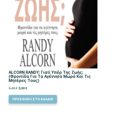
ALCORN RANDY: Γιατί Υπέρ Της Ζωής;
(Φροντίδα Για Τα Αγέννητα Μωρά Και Τις
Μητέρες Τους)
Original
Η
5,00
€
3,00
€
price
τρέχουσα
ΠΡΟΣΘΗΚΗ ΣΤΟ ΚΑΛΑΘΙ
was:
τιμή
5,00 €.
είναι: